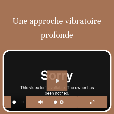
Une approche vibratoire
profonde
PLAY
00:00
LAY
MUTE
SETTINGS
ENTER