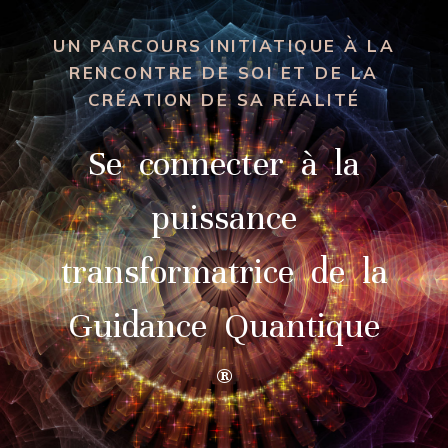
UN PARCOURS INITIATIQUE À LA
RENCONTRE DE SOI ET DE LA
CRÉATION DE SA RÉALITÉ
Se connecter à la
puissance
transformatrice de la
Guidance Quantique
®